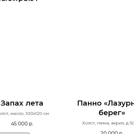
Запах лета
Панно «Лазур
берег»
олст, масло, 100х120 см
Холст, глина, акрил, д 5
45 000
р.
20 000
р.