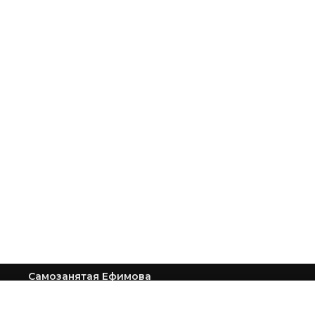
Самозанятая Ефимова
Виолетта Сергеевна,
ИНН 773005896277