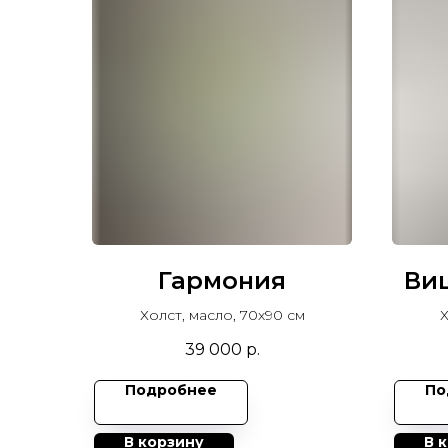
Гармония
Ви
Холст, масло, 70х90 см
Х
39 000
р.
Подробнее
По
В корзину
В 