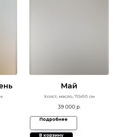
ень
Май
м.
Холст, масло, 70х90 см
39 000
р.
Подробнее
В корзину